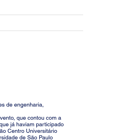
Midia
Patrocínio
Contato
 NAUTIDESIGN
s de engenharia,
ento, que contou com a
 que já haviam participado
o Centro Universitário
rsidade de São Paulo