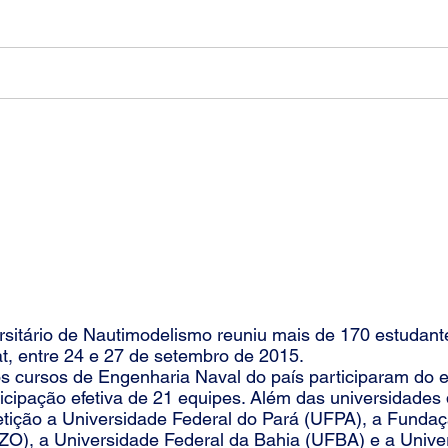
down
Sobre
DUNA 2023
Edições Anteriores
AFIO UNIVERSITÁRIO DE
io de Nautimodelismo reuniu mais de 170 estudante
, entre 24 e 27 de setembro de 2015.
s de Engenharia Naval do país participaram do ev
ticipação efetiva de 21 equipes. Além das universidades
ição a Universidade Federal do Pará (UFPA), a Fundaçã
O), a Universidade Federal da Bahia (UFBA) e a Unive