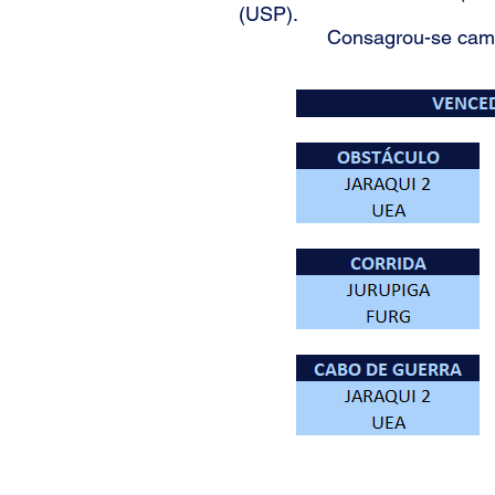
(USP).
Consagrou-se campeã a e