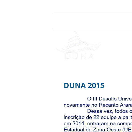
Home
Quem Somos
Drop
DES
DUNA 2015
O III Desafio Universitár
novamente no Recanto Ararat
Dessa vez, todos os curso
inscrição de 22 equipe a par
em 2014, entraram na compet
Estadual da Zona Oeste (UEZ